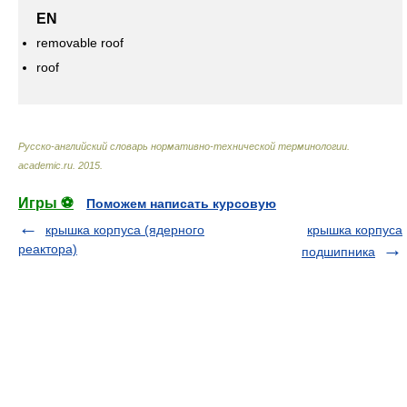
EN
removable roof
roof
Русско-английский словарь нормативно-технической терминологии
.
academic.ru
.
2015
.
Игры ⚽
Поможем написать курсовую
крышка корпуса (ядерного
крышка корпуса
реактора)
подшипника