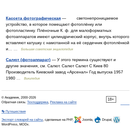
Кассета фотографическая
— светонепроницаемое
устройство, в которое помещают фотоплёнку или
фотопластинку. Плёночные К. ф. для малоформатных
фотоаппаратов имеют цилиндрический корпус, внутрь которого
вставляют катушку с намотанной на её сердечник фотоплёнкой
и… …
Большая советская энциклопедия
Салют (фотоаппарат)
— У этого термина существуют и
другие значения, см. Салют. Салют Салют С Киев 80
Производитель Киевский завод «Арсенал» Год выпуска 1957
1980 …
Википедия
© Академик, 2000-2026
18+
Обратная связь:
Техподдержка
,
Реклама на сайте
👣 Путешествия
Экспорт словарей на сайты
, сделанные на PHP,
Joomla,
Drupal,
WordPress, MODx.